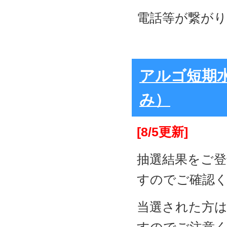
電話等が繋が
アルゴ短期
み）
[8/5更新]
抽選結果をご
すのでご確認
当選された方は