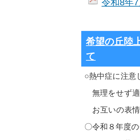
令和8年
希望の丘陸
て
○熱中症に注意
無理をせず適
お互いの表情
〇令和８年度の