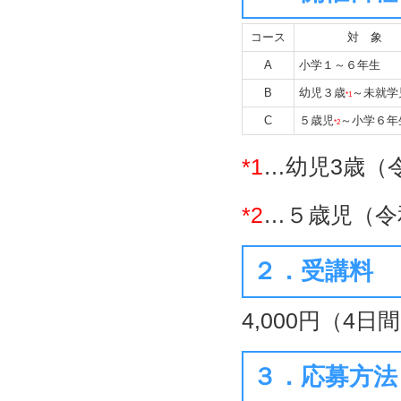
コース
対 象
A
小学１～６年生
B
幼児３歳
～未就学
*1
C
５歳児
～小学６年
*2
*1
…幼児3歳（
*2
…５歳児（令
２．受講料
4,000円（4日
３．応募方法