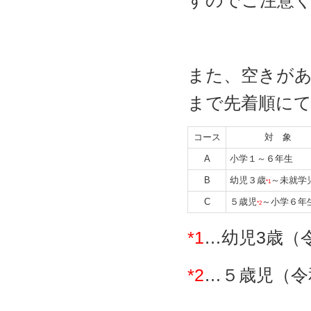
すのでご注意
また、空きがあ
まで先着順に
コース
対 象
A
小学１～６年生
B
幼児３歳
～未就学
*1
C
５歳児
～小学６年
*2
*1
…幼児3歳（
*2
…５歳児（令