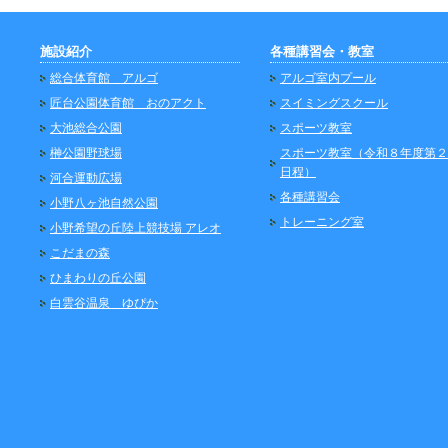
施設紹介
各種講習会・教室
総合体育館 アルゴ
アルゴ室内プール
匠台公園体育館 おのアクト
スイミングスクール
大池総合公園
スポーツ教室
榊公園野球場
スポーツ教室（令和８年度第２
日程）
河合運動広場
各種講習会
小野八ヶ池自然公園
トレーニング室
小野希望の丘陸上競技場 アレオ
こだまの森
ひまわりの丘公園
白雲谷温泉 ゆぴか