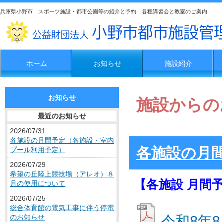
兵庫県小野市 スポーツ施設・都市公園等の紹介と予約 各種講習会と教室のご案内
ホーム
お知らせ
施設紹介
お知らせ
施設からの
最近のお知らせ
2026/07/31
各施設の月間予定（各施設・室内
各施設の月
プール利用予定）
2026/07/29
希望の丘陸上競技場（アレオ）８
【各施設 月間
月の使用について
2026/07/25
総合体育館の電気工事に伴う停電
のお知らせ
令和8年